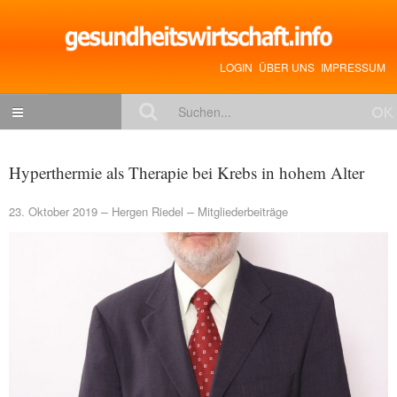
LOGIN
ÜBER UNS
IMPRESSUM
NACHRICHTEN
Hyperthermie als Therapie bei Krebs in hohem Alter
Gesundheitspolitik
23. Oktober 2019
Hergen Riedel
Mitgliederbeiträge
Zukunftstrends
Management
Medizin & Pharma
Gesundheit
Jobs & Karriere
Mitglieder-Beiträge