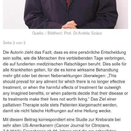
NEUER BEITRAG
Quelle: / Bildttext: Prof. Dr.András Szász
Seite 2 von 3
Die Autorin zieht das Fazit, dass es eine persönliche Entscheidung
sein sollte, wie die Menschen ihre verbleibenden Tage verbringen,
die auf fundierten medizinischen Ratschlägen beruht. Dies solle für
alle Krankheiten gelten, für die es keine wirksame Behandlung
mehr gibt oder bei denen Nebenwirkungen überwiegen: „This
should prevail for any ailment for which there is no longer effective
treatment, or when the harmful effects of treatment far outweigh
any imagined benefits, or when patients decide that their disease or
its treatments make their lives not worth living.” Das Ziel einer
palliativen Therapie solle stets Patienten klargemacht werden,
damit sie nicht falsche Hoffnungen auf eine Heilung wecke.
Mit diesem Beitrag korrespondiert eine Studie zur Krebsrate bei
sehr alten US-Amerikanern (Cancer Journal for Clinicians,