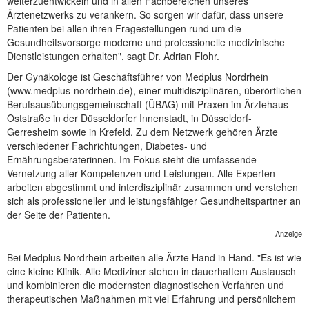
weiterzuentwickeln und in allen Fachbereichen unseres
NEUER BEITRAG
Ärztenetzwerks zu verankern. So sorgen wir dafür, dass unsere
Patienten bei allen ihren Fragestellungen rund um die
Gesundheitsvorsorge moderne und professionelle medizinische
Dienstleistungen erhalten", sagt Dr. Adrian Flohr.
Der Gynäkologe ist Geschäftsführer von Medplus Nordrhein
(www.medplus-nordrhein.de), einer multidisziplinären, überörtlichen
Berufsausübungsgemeinschaft (ÜBAG) mit Praxen im Ärztehaus-
Oststraße in der Düsseldorfer Innenstadt, in Düsseldorf-
Gerresheim sowie in Krefeld. Zu dem Netzwerk gehören Ärzte
verschiedener Fachrichtungen, Diabetes- und
Ernährungsberaterinnen. Im Fokus steht die umfassende
Vernetzung aller Kompetenzen und Leistungen. Alle Experten
arbeiten abgestimmt und interdisziplinär zusammen und verstehen
sich als professioneller und leistungsfähiger Gesundheitspartner an
der Seite der Patienten.
Anzeige
Bei Medplus Nordrhein arbeiten alle Ärzte Hand in Hand. "Es ist wie
eine kleine Klinik. Alle Mediziner stehen in dauerhaftem Austausch
und kombinieren die modernsten diagnostischen Verfahren und
therapeutischen Maßnahmen mit viel Erfahrung und persönlichem