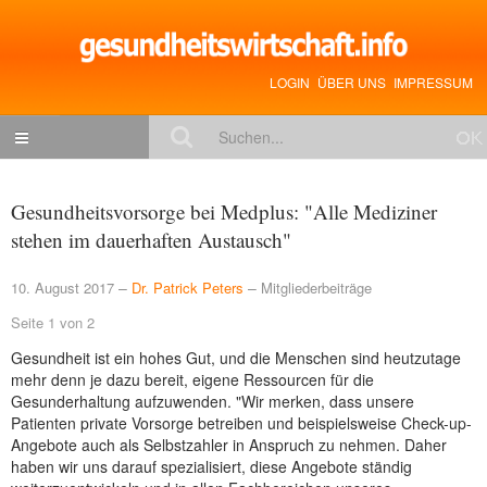
LOGIN
ÜBER UNS
IMPRESSUM
NACHRICHTEN
Gesundheitsvorsorge bei Medplus: "Alle Mediziner
Gesundheitspolitik
stehen im dauerhaften Austausch"
Zukunftstrends
10. August 2017
Dr. Patrick Peters
Mitgliederbeiträge
Management
Seite 1 von 2
Medizin & Pharma
Gesundheit ist ein hohes Gut, und die Menschen sind heutzutage
mehr denn je dazu bereit, eigene Ressourcen für die
Gesundheit
Gesunderhaltung aufzuwenden. "Wir merken, dass unsere
Patienten private Vorsorge betreiben und beispielsweise Check-up-
Jobs & Karriere
Angebote auch als Selbstzahler in Anspruch zu nehmen. Daher
haben wir uns darauf spezialisiert, diese Angebote ständig
Mitglieder-Beiträge