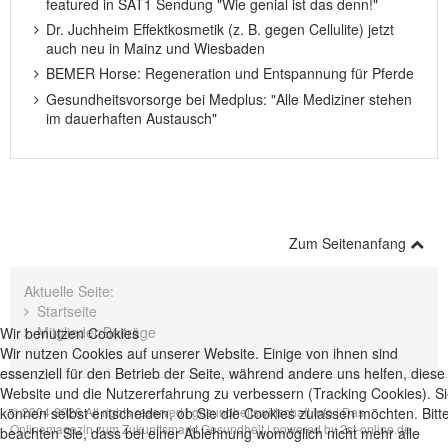
featured in SAT1 Sendung "Wie genial ist das denn!"
Dr. Juchheim Effektkosmetik (z. B. gegen Cellulite) jetzt
auch neu in Mainz und Wiesbaden
BEMER Horse: Regeneration und Entspannung für Pferde
Gesundheitsvorsorge bei Medplus: "Alle Mediziner stehen
im dauerhaften Austausch"
Zum Seitenanfang
Aktuelle Seite:
Startseite
Mitglieder-Beiträge
Wir benutzen Cookies
Wir nutzen Cookies auf unserer Website. Einige von ihnen sind
essenziell für den Betrieb der Seite, während andere uns helfen, diese
Website und die Nutzererfahrung zu verbessern (Tracking Cookies). S
können selbst entscheiden, ob Sie die Cookies zulassen möchten. Bitt
© 2004-2026 All rights reserved |
gesundheitswirtschaft.info | Das
Onlinemagazin zum Zukunftsmarkt Gesundheit
| powered by
2st-online.de
beachten Sie, dass bei einer Ablehnung womöglich nicht mehr alle