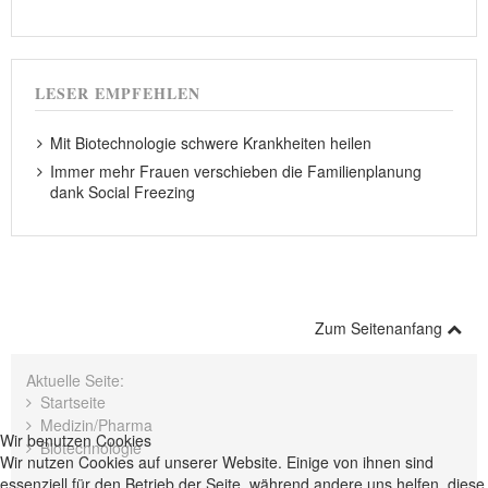
LESER EMPFEHLEN
Mit Biotechnologie schwere Krankheiten heilen
Immer mehr Frauen verschieben die Familienplanung
dank Social Freezing
Zum Seitenanfang
Aktuelle Seite:
Startseite
Medizin/Pharma
Wir benutzen Cookies
Biotechnologie
Wir nutzen Cookies auf unserer Website. Einige von ihnen sind
essenziell für den Betrieb der Seite, während andere uns helfen, diese