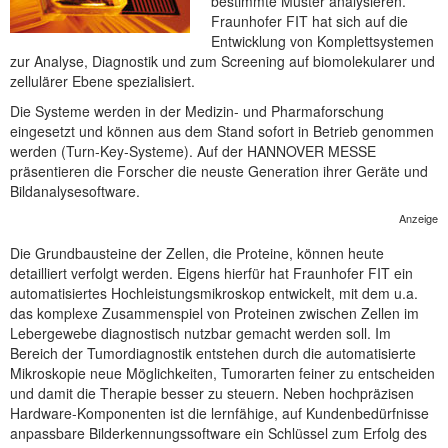
bestimmte Muster analysieren.
NEUER BEITRAG
Fraunhofer FIT hat sich auf die
Entwicklung von Komplettsystemen
zur Analyse, Diagnostik und zum Screening auf biomolekularer und
zellulärer Ebene spezialisiert.
Die Systeme werden in der Medizin- und Pharmaforschung
eingesetzt und können aus dem Stand sofort in Betrieb genommen
werden (Turn-Key-Systeme). Auf der HANNOVER MESSE
präsentieren die Forscher die neuste Generation ihrer Geräte und
Bildanalysesoftware.
Anzeige
Die Grundbausteine der Zellen, die Proteine, können heute
detailliert verfolgt werden. Eigens hierfür hat Fraunhofer FIT ein
automatisiertes Hochleistungsmikroskop entwickelt, mit dem u.a.
das komplexe Zusammenspiel von Proteinen zwischen Zellen im
Lebergewebe diagnostisch nutzbar gemacht werden soll. Im
Bereich der Tumordiagnostik entstehen durch die automatisierte
Mikroskopie neue Möglichkeiten, Tumorarten feiner zu entscheiden
und damit die Therapie besser zu steuern. Neben hochpräzisen
Hardware-Komponenten ist die lernfähige, auf Kundenbedürfnisse
anpassbare Bilderkennungssoftware ein Schlüssel zum Erfolg des