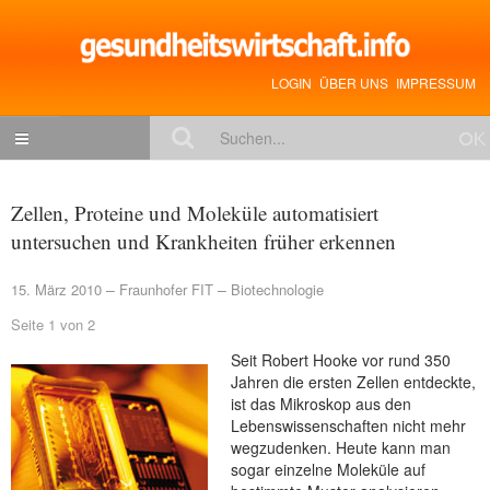
LOGIN
ÜBER UNS
IMPRESSUM
NACHRICHTEN
Zellen, Proteine und Moleküle automatisiert
Gesundheitspolitik
untersuchen und Krankheiten früher erkennen
Zukunftstrends
15. März 2010
Fraunhofer FIT
Biotechnologie
Management
Seite 1 von 2
Medizin & Pharma
Seit Robert Hooke vor rund 350
Jahren die ersten Zellen entdeckte,
Gesundheit
ist das Mikroskop aus den
Lebenswissenschaften nicht mehr
Jobs & Karriere
wegzudenken. Heute kann man
Mitglieder-Beiträge
sogar einzelne Moleküle auf