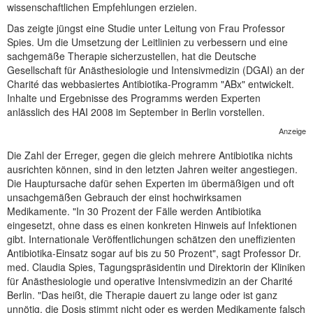
wissenschaftlichen Empfehlungen erzielen.
NEUER BEITRAG
Das zeigte jüngst eine Studie unter Leitung von Frau Professor
Spies. Um die Umsetzung der Leitlinien zu verbessern und eine
sachgemäße Therapie sicherzustellen, hat die Deutsche
Gesellschaft für Anästhesiologie und Intensivmedizin (DGAI) an der
Charité das webbasiertes Antibiotika-Programm "ABx" entwickelt.
Inhalte und Ergebnisse des Programms werden Experten
anlässlich des HAI 2008 im September in Berlin vorstellen.
Anzeige
Die Zahl der Erreger, gegen die gleich mehrere Antibiotika nichts
ausrichten können, sind in den letzten Jahren weiter angestiegen.
Die Hauptursache dafür sehen Experten im übermäßigen und oft
unsachgemäßen Gebrauch der einst hochwirksamen
Medikamente. "In 30 Prozent der Fälle werden Antibiotika
eingesetzt, ohne dass es einen konkreten Hinweis auf Infektionen
gibt. Internationale Veröffentlichungen schätzen den uneffizienten
Antibiotika-Einsatz sogar auf bis zu 50 Prozent", sagt Professor Dr.
med. Claudia Spies, Tagungspräsidentin und Direktorin der Kliniken
für Anästhesiologie und operative Intensivmedizin an der Charité
Berlin. "Das heißt, die Therapie dauert zu lange oder ist ganz
unnötig, die Dosis stimmt nicht oder es werden Medikamente falsch