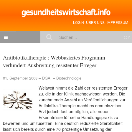
LOGIN
ÜBER UNS
IMPRESSUM
NACHRICHTEN
Antibiotikatherapie : Webbasiertes Programm
Gesundheitspolitik
verhindert Ausbreitung resistenter Erreger
Zukunftstrends
01. September 2008
DGAI
Biotechnologie
Management
Weltweit nimmt die Zahl der resistenten Erreger
Medizin & Pharma
zu, die in der Klinik nachgewiesen werden. Die
zunehmende Anzahl an Veröffentlichungen zur
Gesundheit
Antibiotika-Therapie macht es dem einzelnen
Arzt jedoch fast unmöglich, alle neuen
Jobs & Karriere
Erkenntnisse für seine Handlungspraxis zu
bewerten und umzusetzen. Eine deutlich reduzierte Sterblichkeit
Mitglieder-Beiträge
lässt sich bereits durch eine 70-prozentige Umsetzung der