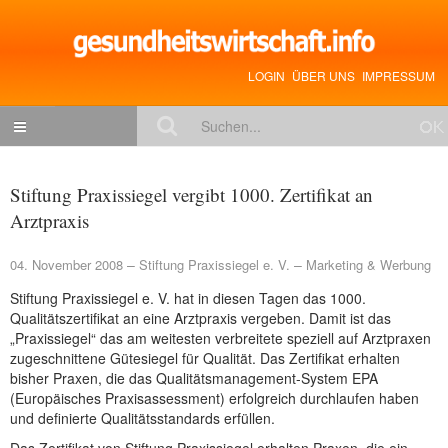
LOGIN
ÜBER UNS
IMPRESSUM
NACHRICHTEN
Stiftung Praxissiegel vergibt 1000. Zertifikat an
Gesundheitspolitik
Arztpraxis
Zukunftstrends
04. November 2008
Stiftung Praxissiegel e. V.
Marketing & Werbung
Management
Stiftung Praxissiegel e. V. hat in diesen Tagen das 1000.
Qualitätszertifikat an eine Arztpraxis vergeben. Damit ist das
Medizin & Pharma
„Praxissiegel“ das am weitesten verbreitete speziell auf Arztpraxen
Gesundheit
zugeschnittene Gütesiegel für Qualität. Das Zertifikat erhalten
bisher Praxen, die das Qualitätsmanagement-System EPA
Jobs & Karriere
(Europäisches Praxisassessment) erfolgreich durchlaufen haben
und definierte Qualitätsstandards erfüllen.
Mitglieder-Beiträge