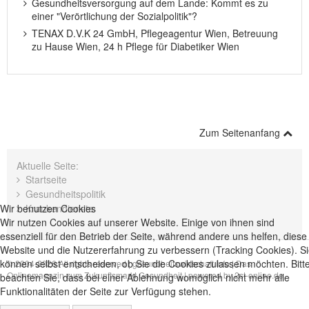
Gesundheitsversorgung auf dem Lande: Kommt es zu
einer "Verörtlichung der Sozialpolitik"?
TENAX D.V.K 24 GmbH, Pflegeagentur Wien, Betreuung
zu Hause Wien, 24 h Pflege für Diabetiker Wien
Zum Seitenanfang
Aktuelle Seite:
Startseite
Gesundheitspolitik
Wir benutzen Cookies
Krankendienste
Wir nutzen Cookies auf unserer Website. Einige von ihnen sind
essenziell für den Betrieb der Seite, während andere uns helfen, diese
Website und die Nutzererfahrung zu verbessern (Tracking Cookies). S
können selbst entscheiden, ob Sie die Cookies zulassen möchten. Bitt
© 2004-2026 All rights reserved |
gesundheitswirtschaft.info | Das
Onlinemagazin zum Zukunftsmarkt Gesundheit
| powered by
2st-online.de
beachten Sie, dass bei einer Ablehnung womöglich nicht mehr alle
Funktionalitäten der Seite zur Verfügung stehen.