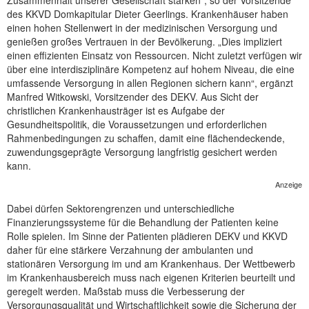
Zusammenhalt unserer Gesellschaft stärken“, so der Vorsitzende
des KKVD Domkapitular Dieter Geerlings. Krankenhäuser haben
NEUER BEITRAG
einen hohen Stellenwert in der medizinischen Versorgung und
genießen großes Vertrauen in der Bevölkerung. „Dies impliziert
einen effizienten Einsatz von Ressourcen. Nicht zuletzt verfügen wir
über eine interdisziplinäre Kompetenz auf hohem Niveau, die eine
umfassende Versorgung in allen Regionen sichern kann“, ergänzt
Manfred Witkowski, Vorsitzender des DEKV. Aus Sicht der
christlichen Krankenhausträger ist es Aufgabe der
Gesundheitspolitik, die Voraussetzungen und erforderlichen
Rahmenbedingungen zu schaffen, damit eine flächendeckende,
zuwendungsgeprägte Versorgung langfristig gesichert werden
kann.
Anzeige
Dabei dürfen Sektorengrenzen und unterschiedliche
Finanzierungssysteme für die Behandlung der Patienten keine
Rolle spielen. Im Sinne der Patienten plädieren DEKV und KKVD
daher für eine stärkere Verzahnung der ambulanten und
stationären Versorgung im und am Krankenhaus. Der Wettbewerb
im Krankenhausbereich muss nach eigenen Kriterien beurteilt und
geregelt werden. Maßstab muss die Verbesserung der
Versorgungsqualität und Wirtschaftlichkeit sowie die Sicherung der