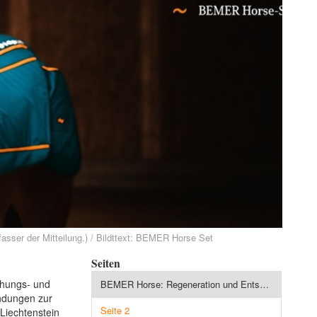
rfasser der Mitteilung.) / Bildttext: BEMER Horse Set
Seiten
chungs- und
BEMER Horse: Regeneration und Entspannung für Pferde
endungen zur
Seite 2
 Liechtenstein