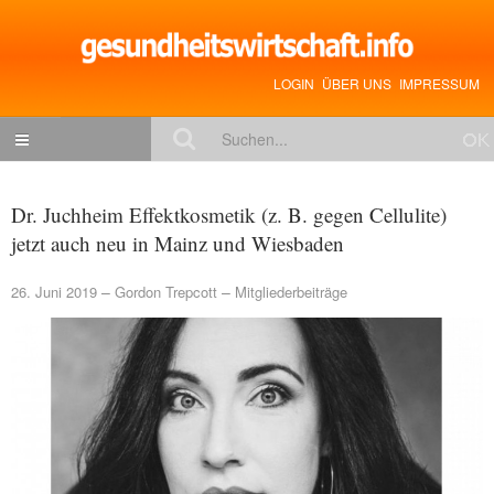
LOGIN
ÜBER UNS
IMPRESSUM
NACHRICHTEN
Dr. Juchheim Effektkosmetik (z. B. gegen Cellulite)
Gesundheitspolitik
jetzt auch neu in Mainz und Wiesbaden
Zukunftstrends
26. Juni 2019
Gordon Trepcott
Mitgliederbeiträge
Management
Medizin & Pharma
Gesundheit
Jobs & Karriere
Mitglieder-Beiträge