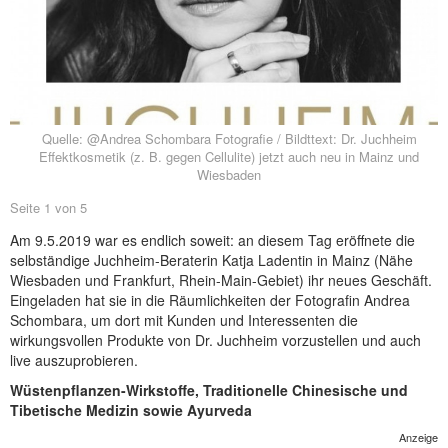
NEUER BEITRAG
Quelle: @Andrea Schombara Fotografie / Bildttext: Dr. Juchheim
Effektkosmetik (z. B. gegen Cellulite) jetzt auch neu in Mainz und
Wiesbaden
Seite 1 von 5
Am 9.5.2019 war es endlich soweit: an diesem Tag eröffnete die
selbständige Juchheim-Beraterin Katja Ladentin in Mainz (Nähe
Wiesbaden und Frankfurt, Rhein-Main-Gebiet) ihr neues Geschäft.
Eingeladen hat sie in die Räumlichkeiten der Fotografin Andrea
Schombara, um dort mit Kunden und Interessenten die
wirkungsvollen Produkte von Dr. Juchheim vorzustellen und auch
live auszuprobieren.
Wüstenpflanzen-Wirkstoffe, Traditionelle Chinesische und
Tibetische Medizin sowie Ayurveda
Anzeige