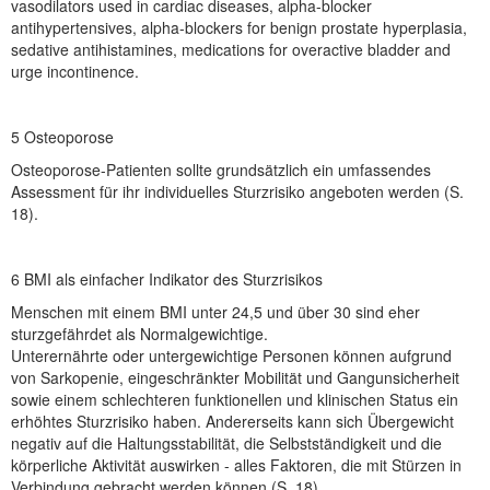
vasodilators used in cardiac diseases, alpha-blocker
NEUER BEITRAG
antihypertensives, alpha-blockers for benign prostate hyperplasia,
sedative antihistamines, medications for overactive bladder and
urge incontinence.
5 Osteoporose
Osteoporose-Patienten sollte grundsätzlich ein umfassendes
Assessment für ihr individuelles Sturzrisiko angeboten werden (S.
18).
6 BMI als einfacher Indikator des Sturzrisikos
Menschen mit einem BMI unter 24,5 und über 30 sind eher
sturzgefährdet als Normalgewichtige.
Unterernährte oder untergewichtige Personen können aufgrund
von Sarkopenie, eingeschränkter Mobilität und Gangunsicherheit
sowie einem schlechteren funktionellen und klinischen Status ein
erhöhtes Sturzrisiko haben. Andererseits kann sich Übergewicht
negativ auf die Haltungsstabilität, die Selbstständigkeit und die
körperliche Aktivität auswirken - alles Faktoren, die mit Stürzen in
Verbindung gebracht werden können (S. 18).