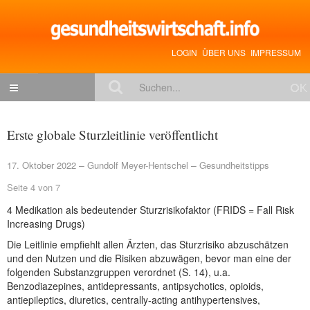
LOGIN
ÜBER UNS
IMPRESSUM
NACHRICHTEN
Erste globale Sturzleitlinie veröffentlicht
Gesundheitspolitik
17. Oktober 2022
Gundolf Meyer-Hentschel
Gesundheitstipps
Zukunftstrends
Seite 4 von 7
Management
4 Medikation als bedeutender Sturzrisikofaktor (FRIDS = Fall Risk
Medizin & Pharma
Increasing Drugs)
Die Leitlinie empfiehlt allen Ärzten, das Sturzrisiko abzuschätzen
Gesundheit
und den Nutzen und die Risiken abzuwägen, bevor man eine der
Jobs & Karriere
folgenden Substanzgruppen verordnet (S. 14), u.a.
Benzodiazepines, antidepressants, antipsychotics, opioids,
Mitglieder-Beiträge
antiepileptics, diuretics, centrally-acting antihypertensives,