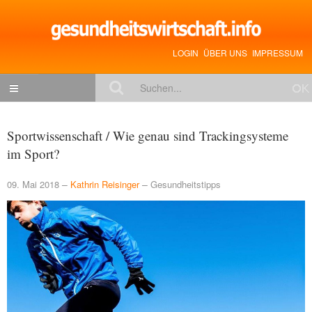
LOGIN
ÜBER UNS
IMPRESSUM
NACHRICHTEN
Sportwissenschaft / Wie genau sind Trackingsysteme
Gesundheitspolitik
im Sport?
Zukunftstrends
09. Mai 2018
Kathrin Reisinger
Gesundheitstipps
Management
Medizin & Pharma
Gesundheit
Jobs & Karriere
Mitglieder-Beiträge