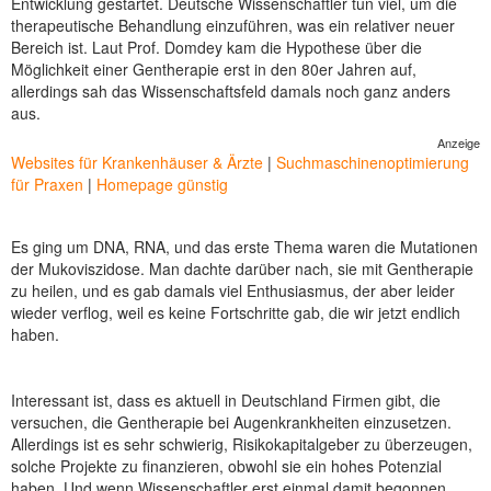
Entwicklung gestartet. Deutsche Wissenschaftler tun viel, um die
therapeutische Behandlung einzuführen, was ein relativer neuer
Bereich ist. Laut Prof. Domdey kam die Hypothese über die
Möglichkeit einer Gentherapie erst in den 80er Jahren auf,
allerdings sah das Wissenschaftsfeld damals noch ganz anders
aus.
Anzeige
Websites für Krankenhäuser & Ärzte
|
Suchmaschinenoptimierung
für Praxen
|
Homepage günstig
Es ging um DNA, RNA, und das erste Thema waren die Mutationen
der Mukoviszidose. Man dachte darüber nach, sie mit Gentherapie
zu heilen, und es gab damals viel Enthusiasmus, der aber leider
wieder verflog, weil es keine Fortschritte gab, die wir jetzt endlich
haben.
Interessant ist, dass es aktuell in Deutschland Firmen gibt, die
versuchen, die Gentherapie bei Augenkrankheiten einzusetzen.
Allerdings ist es sehr schwierig, Risikokapitalgeber zu überzeugen,
solche Projekte zu finanzieren, obwohl sie ein hohes Potenzial
haben. Und wenn Wissenschaftler erst einmal damit begonnen