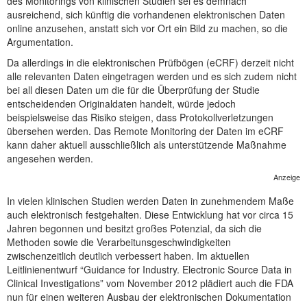
des Monitorings von klinischen Studien sei es demnach
NEUER BEITRAG
ausreichend, sich künftig die vorhandenen elektronischen Daten
online anzusehen, anstatt sich vor Ort ein Bild zu machen, so die
Argumentation.
Da allerdings in die elektronischen Prüfbögen (eCRF) derzeit nicht
alle relevanten Daten eingetragen werden und es sich zudem nicht
bei all diesen Daten um die für die Überprüfung der Studie
entscheidenden Originaldaten handelt, würde jedoch
beispielsweise das Risiko steigen, dass Protokollverletzungen
übersehen werden. Das Remote Monitoring der Daten im eCRF
kann daher aktuell ausschließlich als unterstützende Maßnahme
angesehen werden.
Anzeige
In vielen klinischen Studien werden Daten in zunehmendem Maße
auch elektronisch festgehalten. Diese Entwicklung hat vor circa 15
Jahren begonnen und besitzt großes Potenzial, da sich die
Methoden sowie die Verarbeitunsgeschwindigkeiten
zwischenzeitlich deutlich verbessert haben. Im aktuellen
Leitlinienentwurf “Guidance for Industry. Electronic Source Data in
Clinical Investigations” vom November 2012 plädiert auch die FDA
nun für einen weiteren Ausbau der elektronischen Dokumentation