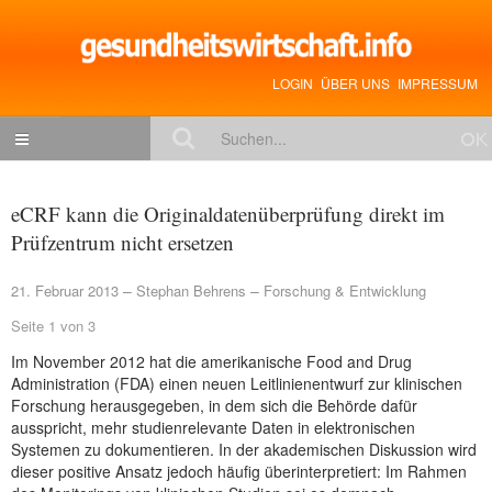
LOGIN
ÜBER UNS
IMPRESSUM
NACHRICHTEN
eCRF kann die Originaldatenüberprüfung direkt im
Gesundheitspolitik
Prüfzentrum nicht ersetzen
Zukunftstrends
21. Februar 2013
Stephan Behrens
Forschung & Entwicklung
Management
Seite 1 von 3
Medizin & Pharma
Im November 2012 hat die amerikanische Food and Drug
Administration (FDA) einen neuen Leitlinienentwurf zur klinischen
Gesundheit
Forschung herausgegeben, in dem sich die Behörde dafür
ausspricht, mehr studienrelevante Daten in elektronischen
Jobs & Karriere
Systemen zu dokumentieren. In der akademischen Diskussion wird
dieser positive Ansatz jedoch häufig überinterpretiert: Im Rahmen
Mitglieder-Beiträge