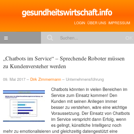
LOGIN
ÜBER UNS
IMPRESSUM
NACHRICHTEN
„Chatbots im Service“ – Sprechende Roboter müssen
Gesundheitspolitik
zu Kundenversteher werden
Zukunftstrends
09. Mai 2017
Dirk Zimmermann
Unternehmensführung
Management
Chatbots könnten in vielen Bereichen im
Medizin & Pharma
Service zum Einsatz kommen! Den
Kunden mit seinen Anliegen immer
Gesundheit
besser zu verstehen, wäre eine wichtige
Voraussetzung. Der Einsatz von Chatbots
Jobs & Karriere
im Service verspricht dann Erfolg, wenn
es gelingt, künstliche Intelligenz noch
Mitglieder-Beiträge
mehr zu emotionalisieren und gleichzeitig datengestützt eine