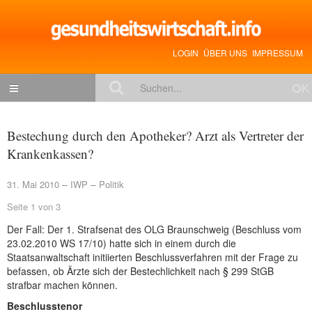
LOGIN
ÜBER UNS
IMPRESSUM
NACHRICHTEN
Bestechung durch den Apotheker? Arzt als Vertreter der
Gesundheitspolitik
Krankenkassen?
Zukunftstrends
31. Mai 2010
IWP
Politik
Management
Seite 1 von 3
Medizin & Pharma
Der Fall: Der 1. Strafsenat des OLG Braunschweig (Beschluss vom
23.02.2010 WS 17/10) hatte sich in einem durch die
Gesundheit
Staatsanwaltschaft initiierten Beschlussverfahren mit der Frage zu
befassen, ob Ärzte sich der Bestechlichkeit nach § 299 StGB
Jobs & Karriere
strafbar machen können.
Mitglieder-Beiträge
Beschlusstenor