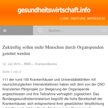
LOGIN
ÜBER UNS
IMPRESSUM
NACHRICHTEN
Zukünftig sollen mehr Menschen durch Organspenden
Gesundheitspolitik
gerettet werden
Zukunftstrends
12. Juli 2010
BMG
Krankendienste
Management
Seite 1 von 2
Medizin & Pharma
111 der rund 150 Krankenhäuser und Universitätskliniken mit
neurochirurgischen Intensivstationen haben sich dem von der DSO
Gesundheit
finanzierten Pilotprojekt zur Steigerung der Organspende
angeschlossen und ihre Teilnahme vertraglich zugesichert. Das
Jobs & Karriere
Bundesgesundheitsministerium begrüßt die hohe Bereitschaft der
Krankenhäuser, sich entsprechend ihrer gesetzlichen Verpflichtung
Mitglieder-Beiträge