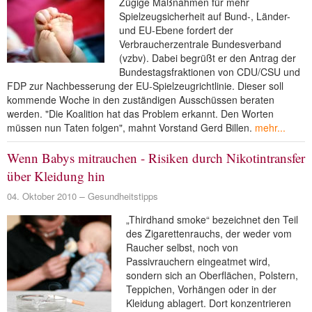
Zügige Maßnahmen für mehr
Spielzeugsicherheit auf Bund-, Länder-
und EU-Ebene fordert der
Verbraucherzentrale Bundesverband
(vzbv). Dabei begrüßt er den Antrag der
Bundestagsfraktionen von CDU/CSU und
FDP zur Nachbesserung der EU-Spielzeugrichtlinie. Dieser soll
kommende Woche in den zuständigen Ausschüssen beraten
werden. "Die Koalition hat das Problem erkannt. Den Worten
müssen nun Taten folgen", mahnt Vorstand Gerd Billen.
mehr...
Wenn Babys mitrauchen - Risiken durch Nikotintransfer
über Kleidung hin
04. Oktober 2010
Gesundheitstipps
„Thirdhand smoke“ bezeichnet den Teil
des Zigarettenrauchs, der weder vom
Raucher selbst, noch von
Passivrauchern eingeatmet wird,
sondern sich an Oberflächen, Polstern,
Teppichen, Vorhängen oder in der
Kleidung ablagert. Dort konzentrieren