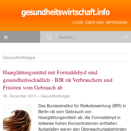
LOGIN
ÜBER UNS
IMPRESSUM
NACHRICHTEN
Gesundheitstipps
Gesundheitspolitik
Haarglättungsmittel mit Formaldehyd sind
Zukunftstrends
gesundheitsschädlich - BfR rät Verbrauchern und
Management
Frisören vom Gebrauch ab
Medizin & Pharma
06. Dezember 2010
Gesundheitstipps
Gesundheit
Das Bundesinstitut für Risikobewertung (BfR) in
Berlin rät vom Gebrauch von
Jobs & Karriere
Haarglättungsmitteln ab, die Formaldehyd in
teilweise hohen Konzentrationen enthalten.
Mitglieder-Beiträge
Aufgefallen waren den Überwachungsbehörden