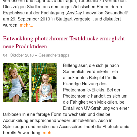
verbessern und sogar dazu beitragen, Todesfälle zu vermeiden.
Dies zeigen Studien aus dem angelsächsischen Raum, deren
Ergebnisse auf der Fachtagung „AnyDay Innovation Gesundheit“
am 29. September 2010 in Stuttgart vorgestellt und diskutiert
wurden.
mehr...
Entwicklung photochromer Textildrucke ermöglicht
neue Produktideen
04. Oktober 2010
Gesundheitstipps
Brillengläser, die sich je nach
Sonnenlicht verdunkeln - ein
altbekanntes Beispiel für die
bisherige Nutzung des
Photochromie-Effekts. Bei der
Photochromie handelt es sich um
die Fähigkeit von Molekülen, bei
Einfall von UV-Strahlung von einer
farblosen in eine farbige Form zu wechseln und dies bei
Abdunkelung entsprechend wieder umzukehren. Auch in
Spielzeugen und modischen Accessoires findet die Photochromie
bereits Anwendung.
mehr...