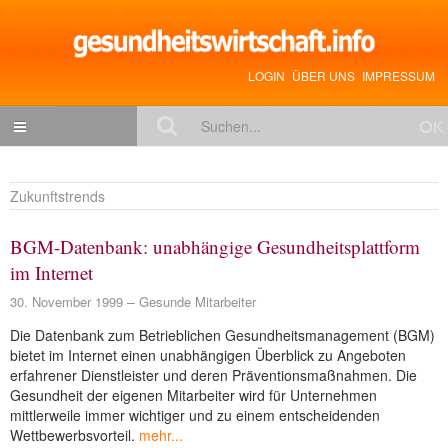
LOGIN
ÜBER UNS
IMPRESSUM
NACHRICHTEN
Zukunftstrends
Gesundheitspolitik
BGM-Datenbank: unabhängige Gesundheitsplattform
Zukunftstrends
im Internet
Management
30. November 1999
Gesunde Mitarbeiter
Medizin & Pharma
Die Datenbank zum Betrieblichen Gesundheitsmanagement (BGM)
bietet im Internet einen unabhängigen Überblick zu Angeboten
Gesundheit
erfahrener Dienstleister und deren Präventionsmaßnahmen. Die
Jobs & Karriere
Gesundheit der eigenen Mitarbeiter wird für Unternehmen
mittlerweile immer wichtiger und zu einem entscheidenden
Mitglieder-Beiträge
Wettbewerbsvorteil.
mehr...