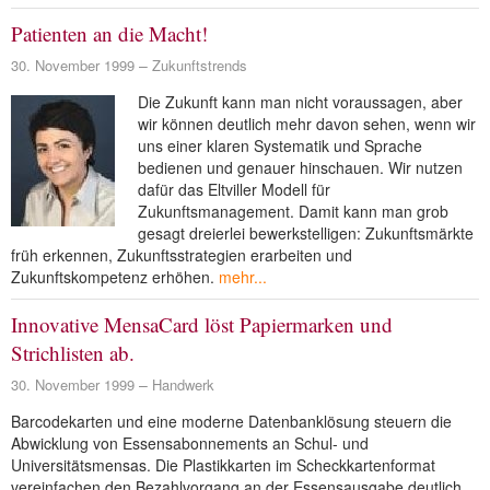
NEUER BEITRAG
Patienten an die Macht!
30. November 1999
Zukunftstrends
Die Zukunft kann man nicht voraussagen, aber
wir können deutlich mehr davon sehen, wenn wir
uns einer klaren Systematik und Sprache
bedienen und genauer hinschauen. Wir nutzen
dafür das Eltviller Modell für
Zukunftsmanagement. Damit kann man grob
gesagt dreierlei bewerkstelligen: Zukunftsmärkte
früh erkennen, Zukunftsstrategien erarbeiten und
Zukunftskompetenz erhöhen.
mehr...
Innovative MensaCard löst Papiermarken und
Strichlisten ab.
30. November 1999
Handwerk
Barcodekarten und eine moderne Datenbanklösung steuern die
Abwicklung von Essensabonnements an Schul- und
Universitätsmensas. Die Plastikkarten im Scheckkartenformat
vereinfachen den Bezahlvorgang an der Essensausgabe deutlich