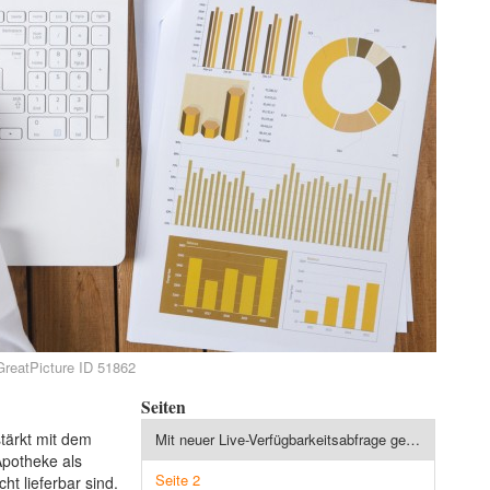
GreatPicture ID 51862
Seiten
tärkt mit dem
Mit neuer Live-Verfügbarkeitsabfrage gegen Stornos und Rückerstattungen
potheke als
Seite 2
t lieferbar sind.